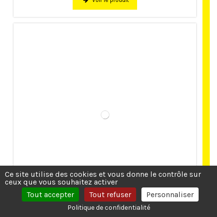
Voir le produit
Ce site utilise des cookies et vous donne le contrôle sur
ceux que vous souhaitez activer
Tout accepter
Tout refuser
Personnaliser
BANQUETTE URBAINE LAMES BOIS
Politique de confidentialité
EXOTIQUE ZEUS PLUS