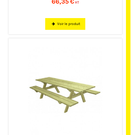
66,35 €
HT
Voir le produit