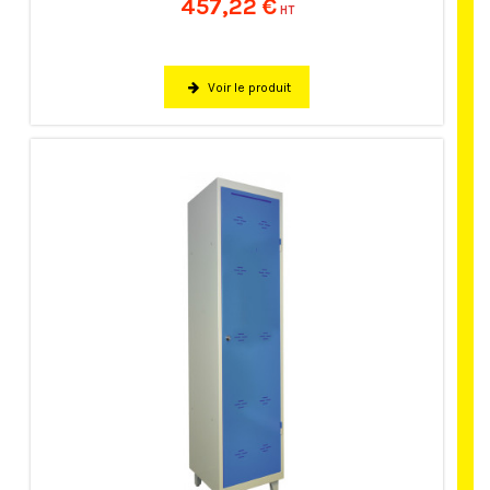
457,22 €
HT
Voir le produit