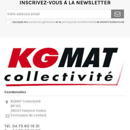
INSCRIVEZ-VOUS À LA NEWSLETTER
J'accepte les
conditions générales
et la
politique de confidentialité
de KGMAT Collectivité
Coordonnées
KGMAT Collectivité
BP 105
26001 Valence Cedex
Formulaire de contact
Tél. 04 75 60 19 51