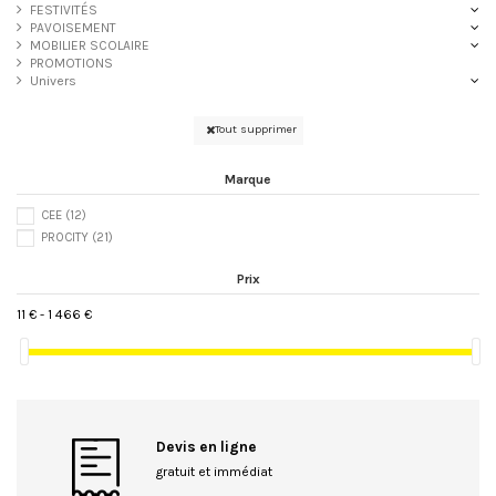
FESTIVITÉS
PAVOISEMENT
MOBILIER SCOLAIRE
PROMOTIONS
Univers
Tout supprimer
Marque
CEE
(12)
PROCITY
(21)
Prix
11 € - 1 466 €
Devis en ligne
gratuit et immédiat