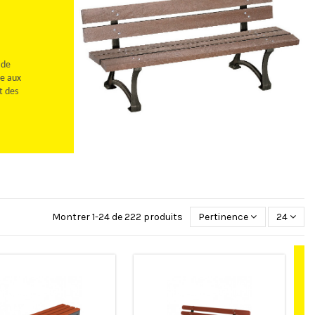
 de
ce aux
t des
Montrer 1-24 de 222 produits
Pertinence
24