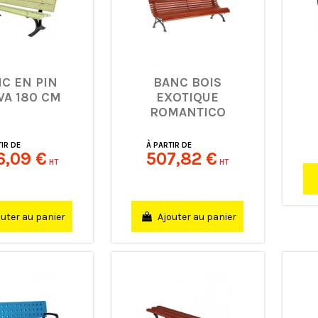
C EN PIN
BANC BOIS
VA 180 CM
EXOTIQUE
ROMANTICO
200 CM
IR DE
À PARTIR DE
6,09 €
507,82 €
HT
HT
uter au panier
Ajouter au panier