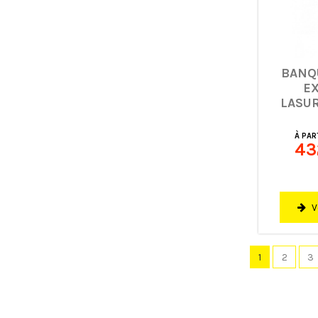
BANQ
E
LASU
À PAR
43
V
1
2
3