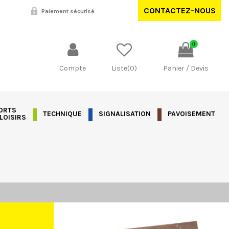
CONTACTEZ-NOUS
Paiement sécurisé
0
Compte
Liste(
0
)
Panier / Devis
ORTS
TECHNIQUE
SIGNALISATION
PAVOISEMENT
 LOISIRS