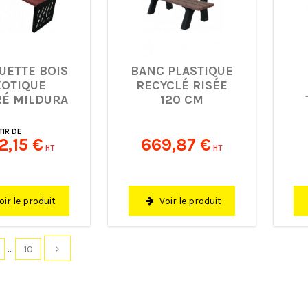
UETTE BOIS
BANC PLASTIQUE
XOTIQUE
RECYCLÉ RISÉE
RÉ MILDURA
120 CM
180 CM
TIR DE
2,15 €
669,87 €
HT
HT
oir le produit
Voir le produit
…
10