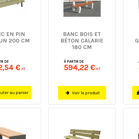
C EN PIN
BANC BOIS ET
UN 200 CM
BÉTON CALARIE
G
180 CM
IR DE
À PARTIR DE
2,54 €
594,22 €
HT
HT
uter au panier
Voir le produit