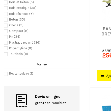
Bois et béton
(5)
Bois exotique
(35)
Bois résineux
(6)
Béton
(35)
Chêne
(11)
BAN
Compact
(8)
BRE
Pin
(34)
Plastique recyclé
(36)
Polyéthylène
(11)
À PART
25
Tout bois
(11)
Forme
Rectangulaire
(1)
Ajo
Devis en ligne
gratuit et immédiat