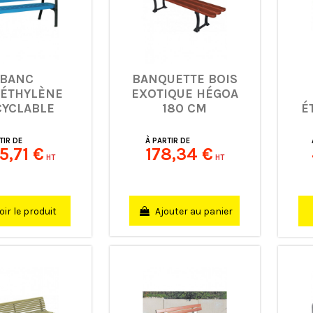
BANC
BANQUETTE BOIS
YÉTHYLÈNE
EXOTIQUE HÉGOA
CYCLABLE
180 CM
É
O 170 CM
TIR DE
À PARTIR DE
5,71 €
178,34 €
HT
HT
Ajouter au panier
oir le produit