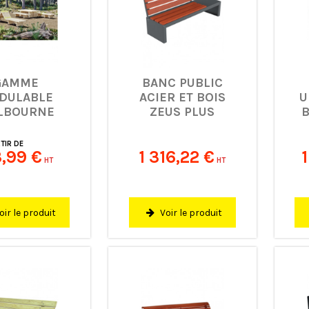
GAMME
BANC PUBLIC
DULABLE
ACIER ET BOIS
U
LBOURNE
ZEUS PLUS
B
TIR DE
3,99 €
1 316,22 €
HT
HT
oir le produit
Voir le produit