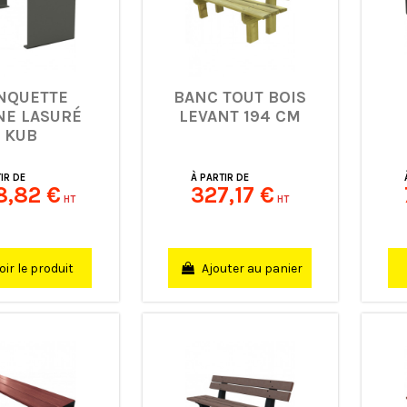
NQUETTE
BANC TOUT BOIS
NE LASURÉ
LEVANT 194 CM
KUB
IR DE
À PARTIR DE
8,82 €
327,17 €
HT
HT
Ajouter au panier
oir le produit