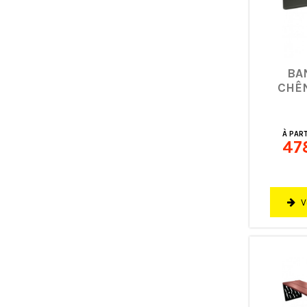
BA
CHÊ
À PART
47
V