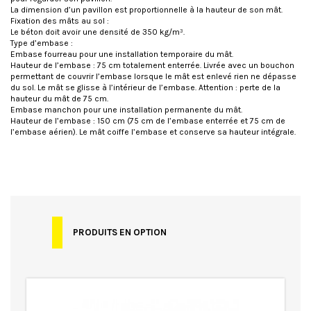
La dimension d’un pavillon est proportionnelle à la hauteur de son mât.
Fixation des mâts au sol :
Le béton doit avoir une densité de 350 kg/m³.
Type d’embase :
Embase fourreau pour une installation temporaire du mât.
Hauteur de l’embase : 75 cm totalement enterrée. Livrée avec un bouchon
permettant de couvrir l’embase lorsque le mât est enlevé rien ne dépasse
du sol. Le mât se glisse à l’intérieur de l’embase. Attention : perte de la
hauteur du mât de 75 cm.
Embase manchon pour une installation permanente du mât.
Hauteur de l’embase : 150 cm (75 cm de l’embase enterrée et 75 cm de
l’embase aérien). Le mât coiffe l’embase et conserve sa hauteur intégrale.
Spécificités
Transport en sus
Garantie
Garantie 1 an
PRODUITS EN OPTION