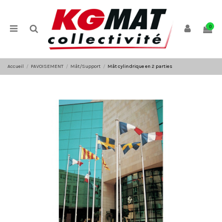
Panneau de gestion des cookies
0
Accueil
PAVOISEMENT
Mât/Support
Mât cylindrique en 2 parties