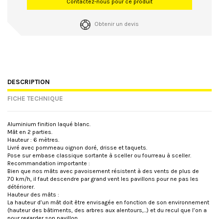
Contactez-nous pour ce produit
Obtenir un devis
DESCRIPTION
FICHE TECHNIQUE
Aluminium finition laqué blanc.
Mât en 2 parties.
Hauteur : 6 mètres.
Livré avec pommeau oignon doré, drisse et taquets.
Pose sur embase classique sortante à sceller ou fourreau à sceller.
Recommandation importante :
Bien que nos mâts avec pavoisement résistent à des vents de plus de
70 km/h, il faut descendre par grand vent les pavillons pour ne pas les
détériorer.
Hauteur des mâts :
La hauteur d’un mât doit être envisagée en fonction de son environnement
(hauteur des bâtiments, des arbres aux alentours,...) et du recul que l’on a
pour regarder son pavillon.