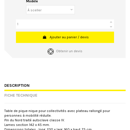
Modèle
Ajouter au panier / devis
Obtenir un devis
DESCRIPTION
FICHE TECHNIQUE
Table de pique-nique pour collectivités avec plateau rallongé pour
personnes à mobilité réduite.
Pin du Nord traité autoclave classe IV.
Lames section 142 x 45 mm.
Dimensions totales : long. 230 x larg. 160 x haut. 75 cm.