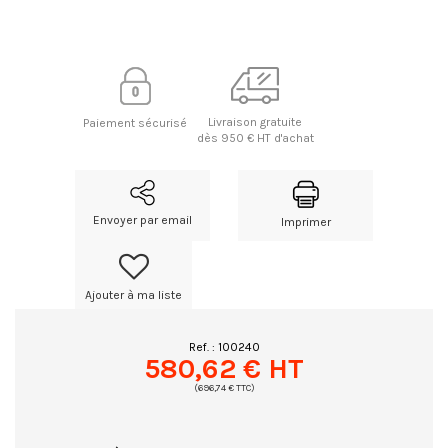
Livraison gratuite
Paiement sécurisé
dès 950 € HT d'achat
Envoyer par email
Imprimer
Ajouter à ma liste
Ref. :
100240
580,62 € HT
(696,74 € TTC)