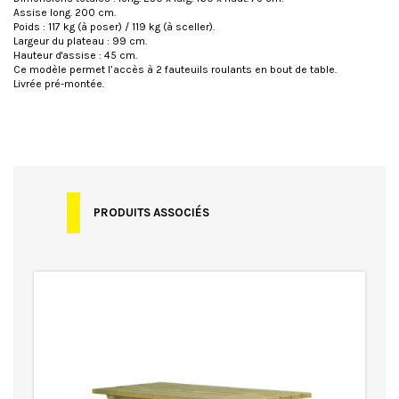
Assise long. 200 cm.
Poids : 117 kg (à poser) / 119 kg (à sceller).
Largeur du plateau : 99 cm.
Hauteur d'assise : 45 cm.
Ce modèle permet l’accès à 2 fauteuils roulants en bout de table.
Livrée pré-montée.
Spécificités
Adapté PMR - Personne à Mobilité
Réduite
Bois traité autoclave
Lames de 45 mm d'épaisseur
Pin traité classe IV
Garantie
Garantie 10 ans
PRODUITS ASSOCIÉS
Matière
Pin
Modèle
Accès PMR