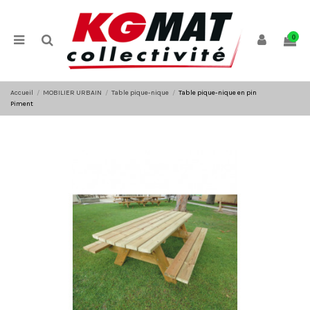
Panneau de gestion des cookies
0
Accueil
MOBILIER URBAIN
Table pique-nique
Table pique-nique en pin
Piment