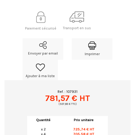
Transport en sus
Paiement sécurisé
Envoyer par email
Imprimer
Ajouter à ma liste
Ref. :
107931
781,57 € HT
(937,88 € TTC)
Quantité
Prix unitaire
x 2
725,74 € HT
x 4
705,58 € HT