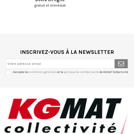
gratuit et immédiat
INSCRIVEZ-VOUS À LA NEWSLETTER
J'accepte les
conditions générales
et la
politique de confidentialité
de KGMAT Collectivité