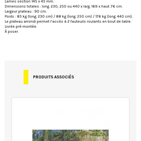
Lames section 145 x 45 mm.
Dimensions totales : long. 230, 250 ou 440 x larg. 169 x haut. 76 cm.
Largeur plateau : 90 cm.
Poids : 85 kg (long. 230 cm) / 88 kg (long. 250 cm) / 176 kg (long. 440 cm).
Le plateau arrondi permet l’accès à 2 fauteuils roulants en bout de table.
Livrée pré-montée.
À poser.
Spécificités
Adapté PMR - Personne à Mobilité
Réduite
Bois traité autoclave
Transport en sus
Garantie
Garantie 10 ans
Matière
Pin
PRODUITS ASSOCIÉS