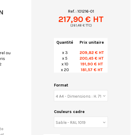
EN
Ref. :
101216-01
217,90 € HT
(261,48 € TTC)
Quantité
Prix unitaire
x 3
209,82 € HT
rel ou
x 5
200,45 € HT
ris
x 10
191,90 € HT
2
x 20
181,57 € HT
Format
Couleurs cadre
te
hat