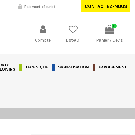
CONTACTEZ-NOUS
Paiement sécurisé
0
Compte
Liste(
0
)
Panier / Devis
ORTS
TECHNIQUE
SIGNALISATION
PAVOISEMENT
 LOISIRS