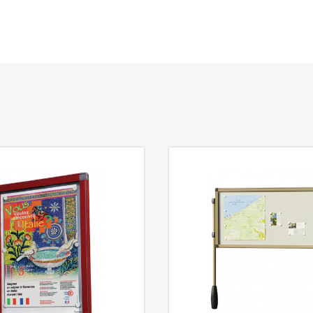
Extérieur
Garantie 5 ans
NF Environnement Ameublement
NF Mobilier Collectivité
NF Mobilier Education
NF Mobilier Professionnel