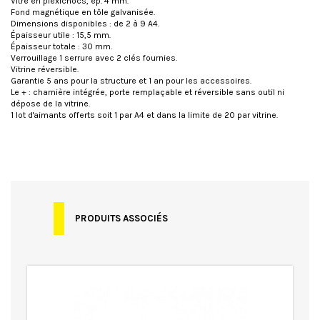
Vitre en plexichocs, ép. 4 mm.
Fond magnétique en tôle galvanisée.
Dimensions disponibles : de 2 à 9 A4.
Épaisseur utile : 15,5 mm.
Épaisseur totale : 30 mm.
Verrouillage 1 serrure avec 2 clés fournies.
Vitrine réversible.
Garantie 5 ans pour la structure et 1 an pour les accessoires.
Le + : charnière intégrée, porte remplaçable et réversible sans outil ni
dépose de la vitrine.
1 lot d'aimants offerts soit 1 par A4 et dans la limite de 20 par vitrine.
Spécificités
Aimants offerts
Extérieur
Garantie
Garantie 5 ans
PRODUITS ASSOCIÉS