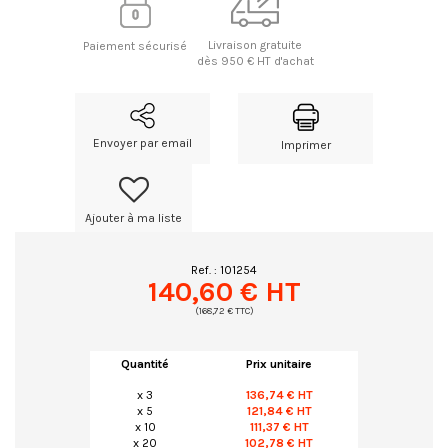
Livraison gratuite
Paiement sécurisé
dès 950 € HT d'achat
Envoyer par email
Imprimer
Ajouter à ma liste
Ref. :
101254
140,60 € HT
(168,72 € TTC)
Quantité
Prix unitaire
x 3
136,74 € HT
x 5
121,84 € HT
x 10
111,37 € HT
x 20
102,78 € HT