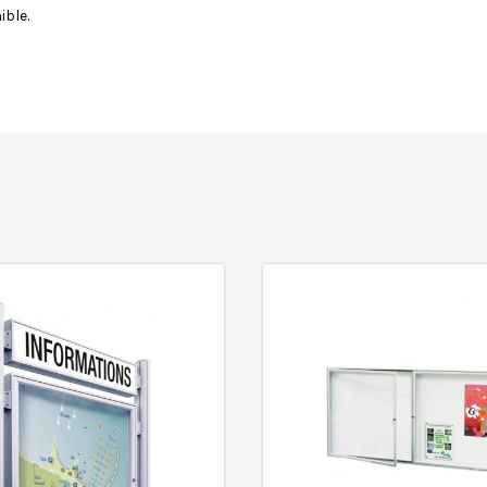
ble.
Aimants offerts
Extérieur
Garantie 5 ans