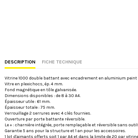
DESCRIPTION
FICHE TECHNIQUE
Vitrine 1000 double battant avec encadrement en aluminium peint (v
Vitre en plexichocs, ép. 4 mm.
Fond magnétique en tôle galvanisée.
Dimensions disponibles : de 8 à 30 A4.
Épaisseur utile : 61 mm.
Épaisseur totale : 75 mm.
Verrouillage 2 serrures avec 4 clés fournies.
Ouverture par porte battante réversible.
Le + : charnière intégrée, porte remplaçable et réversible sans outils
Garantie 5 ans pour la structure et 1 an pour les accessoires.
1 lot d'aimants offerts soit 1 par A4 et dans la limite de 20 par vitrine