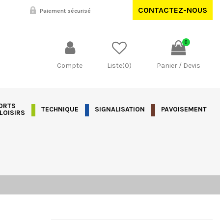
CONTACTEZ-NOUS
Paiement sécurisé
0
Compte
Liste(
0
)
Panier / Devis
ORTS
TECHNIQUE
SIGNALISATION
PAVOISEMENT
 LOISIRS