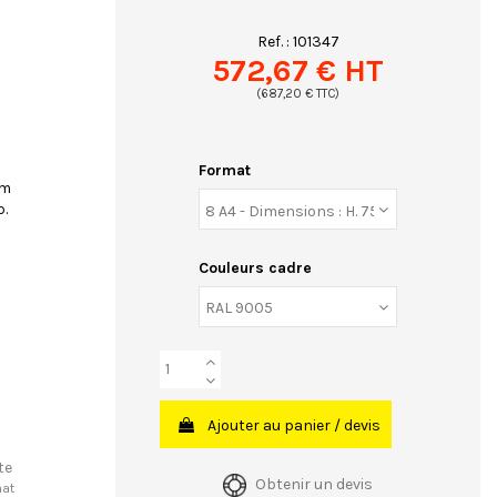
Ref. :
101347
572,67 € HT
(687,20 € TTC)
Format
um
p.
Couleurs cadre
Ajouter au panier / devis
te
Obtenir un devis
hat